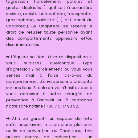
(agression, harcèlement, paroles et
gestes déplacés…), qu’il soit à caractère
sexiste, raciste, homophobe, transphobe,
grossophobe, validiste (...) est banni du
Chapiteau. Le Chapiteau se réserve le
droit de refuser toute personne ayant
des comportements oppressifs et/ou
discriminatoires.
➡ L'équipe se tient à votre disposition si
vous subissez quelconque type
d'agression / harcèlement ou vous vous
sentez mal à l'aise vis-à-vis du
comportement d'un·e personne présente
sur nos lieux. Si cela arrive, n'hésitez pas à
vous adresser à notre chargée de
prévention à l'accueil ou à contacter
notre safe hotline :
+33 7 51 17 93 32
.
➡ Afin de garantir un espace de fête
safe, nous avons mis en place plusieurs
outils de prévention au Chapiteau, tels
qu'une
charte de prévention
; un