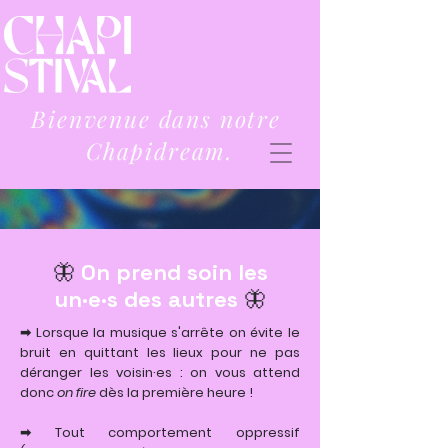
Bienvenue dans notre
Chapidream.
🦋
On prend soin les
un·e·s des autres
🦋
➡ Lorsque la musique s'arrête on évite le
bruit en quittant les lieux pour ne pas
déranger les voisin·es : on vous attend
donc
on fire
dès la première heure !
➡ Tout comportement oppressif