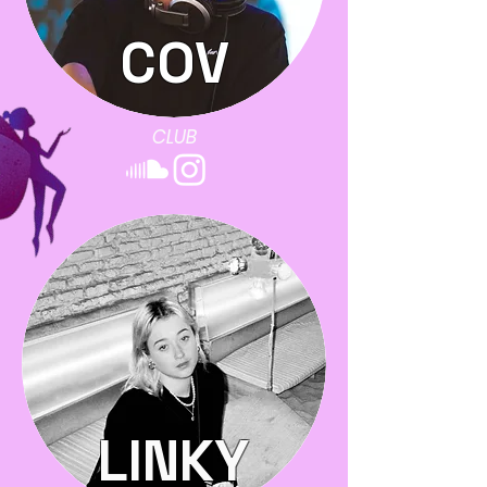
COV
CLUB
LINKY