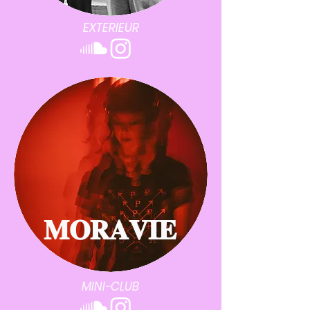
EXTERIEUR
𝐌𝐎𝐑𝐀𝐕𝐈𝐄
MINI-CLUB