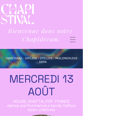
Bienvenue dans notre
Chapidream.
SWEETANAZ - SAYLESS - CYCLOPE - PARLEPASRUSSE -
ABRA
MERCREDI 13
AOÛT
HOUSE, SHATTA, PSY TRANCE
dance performance.stands.tattoo
open platines