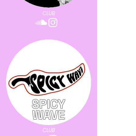
CLUB
SPICY
WAVE
CLUB