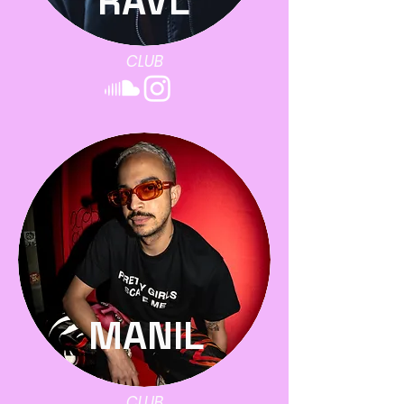
RAVL
CLUB
MANIL
CLUB